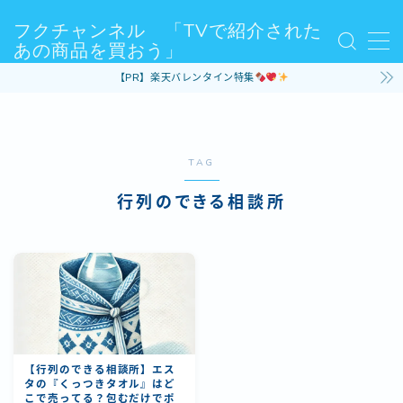
フクチャンネル 「TVで紹介された
あの商品を買おう」
MENU
【PR】楽天バレンタイン特集
Sample Page
お問い合わせ
デモプリセット記事 #3
デモプリセット記事 #5
TAG
プライバシーポリシー・免責事項
利用規約／特定商取引法に基づく表記
行列のできる相談所
有料記事の決済完了ページ
運営者情報
【行列のできる相談所】エス
タの『くっつきタオル』はど
こで売ってる？包むだけでポ