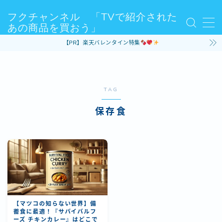
フクチャンネル 「TVで紹介された
あの商品を買おう」
MENU
【PR】楽天バレンタイン特集
Sample Page
お問い合わせ
デモプリセット記事 #3
デモプリセット記事 #5
TAG
プライバシーポリシー・免責事項
利用規約／特定商取引法に基づく表記
保存食
有料記事の決済完了ページ
運営者情報
【マツコの知らない世界】備
蓄食に最適！『サバイバルフ
ーズ チキンカレー』はどこで