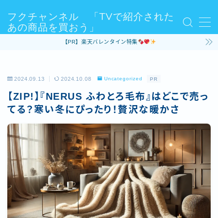
フクチャンネル 「TVで紹介された
あの商品を買おう」
MENU
【PR】楽天バレンタイン特集
Sample Page
お問い合わせ
デモプリセット記事 #3
2024.09.13
2024.10.08
Uncategorized
PR
デモプリセット記事 #5
プライバシーポリシー・免責事項
【ZIP!】『NERUS ふわとろ毛布』はどこで売っ
利用規約／特定商取引法に基づく表記
てる？寒い冬にぴったり！贅沢な暖かさ
有料記事の決済完了ページ
運営者情報