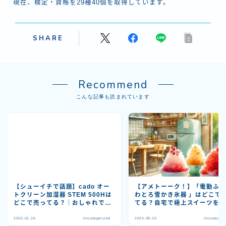
現在、検定・資格を29種40個を取得しています。
SHARE
Recommend
こんな記事も読まれています
【シューイチで話題】cado オー
【アメトーーク！】「電動ふ
トクリーン加湿器 STEM 500Hは
わとろ雪かき氷器 」はどこで
どこで売ってる？｜おしゃれでお
てる？自宅で極上スイーツを
手入れ簡単な高機能モデル
わとろなくちどけ
2026.01.26
Uncategorized
2024.08.03
Uncategori