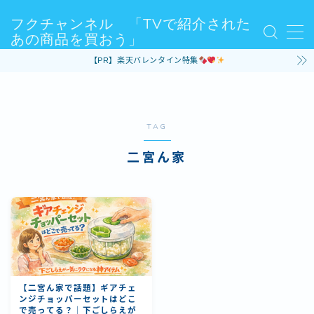
フクチャンネル 「TVで紹介された
あの商品を買おう」
MENU
【PR】楽天バレンタイン特集
Sample Page
お問い合わせ
デモプリセット記事 #3
デモプリセット記事 #5
TAG
プライバシーポリシー・免責事項
利用規約／特定商取引法に基づく表記
二宮ん家
有料記事の決済完了ページ
運営者情報
【二宮ん家で話題】ギアチェ
ンジチョッパーセットはどこ
で売ってる？｜下ごしらえが